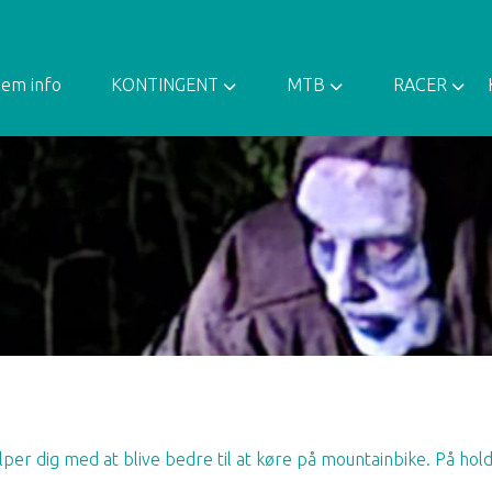
em info
KONTINGENT
MTB
RACER
er dig med at blive bedre til at køre på mountainbike. På hold