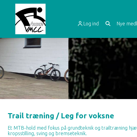
Log ind
Nye medl
Trail træning / Leg for voksne
Et MTB-hold med fokus på grundteknik og trailtræning hjælp
kropsstilling, sving og bremseteknik.