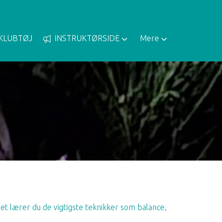
KLUBTØJ
INSTRUKTØRSIDE
Mere
et lærer du de vigtigste teknikker som balance,