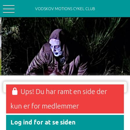
VODSKOV MOTIONS CYKEL CLUB
Ups! Du har ramt en side der
kun er for medlemmer
Log ind for at se siden