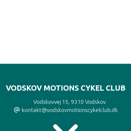
VODSKOV MOTIONS CYKEL CLUB
Vodskovvej 15
,
9310 Vodskov
kontakt@vodskovmotionscykelclub.dk