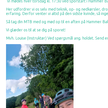
Vi mødes hver torsdag kl. 17:30 ved sporstart i Hammer B
Her udfordrer vi os selv med teknik, op- og nedkørsler, drop 
erfaring. Derfor venter vi altid på den sidste kvinde, så ing
Så tag din MTB med og mød op til en aften på Hammer Bak
Vi glæder os til at se dig på sporet!
Mvh. Louise (Instruktør) Ved spørgsmål ang. holdet. Send 