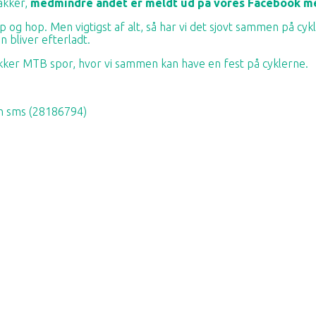
akker,
medmindre andet er meldt ud på vores Facebook 
og hop. Men vigtigst af alt, så har vi det sjovt sammen på cykler
en bliver efterladt.
ker MTB spor, hvor vi sammen kan have en fest på cyklerne.
en sms (28186794)