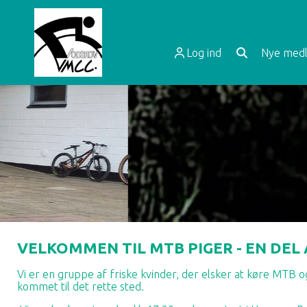
Log ind
Nye medl
VELKOMMEN TIL MTB PIGER - EN DEL
Vi er en gruppe af friske kvinder, der elsker at køre MTB og
kommet til det rette sted.