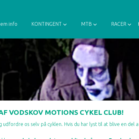
em info
KONTINGENT
MTB
RACER
 AF VODSKOV MOTIONS CYKEL CLUB!
 udfordre os selv på cyklen. Hvis du har lyst til at blive en del