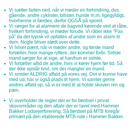
Vi sætter farten ned, når vi møder en forhindring, dvs.
gående, andre cyklister, bilister, hunde m.m. ligegyldigt,
hvorhenne vi færdes, derfor OGSÅ på sporet.
Vi sørger for at alarmere de bagved kørende ved at råbe,
hvilken forhindring, vi møder forude. Vi råber ikke ”Pas
på” da det typisk vil opfattes af andre som en alarm til
dem. Nogle bliver stødt over dette.
Vi hilser pænt, når vi møder andre, og første mand
fortæller, hvor mange ryttere, der kommer forbi. Sidste
mand sørger for at sige, at han/hun er sidste.
Vi fortæller altid de andre, hvis vi kører hjem før tid. Så
der ikke opstår tvivl, om der mangler en mand.
Vi smider ALDRIG affald på vores vej. Det vi kunne have
med ud, har vi også plads til hjem. Vi samler gerne
andres affald op, så vi er med til at holde skoven ren og
pæn.
Vi overholder de regler der er for færdsel i privat
skovområder og den aftale der er lavet med Hammer
Bakker Lodsejerforening. Så færdsel på MTB foregår
primært på den etablerede MTB-rute i Hammer Bakker.