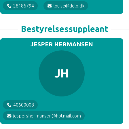
28186794
louise@delo.dk
Bestyrelsessuppleant
JESPER HERMANSEN
JH
40600008
jespershermansen@hotmail.com