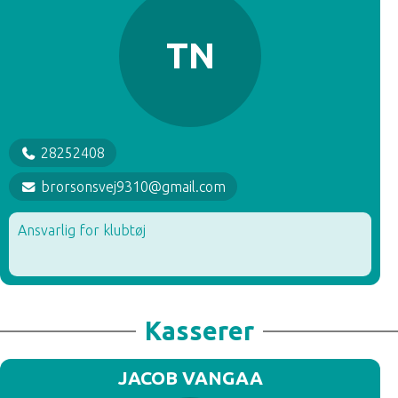
TN
28252408
brorsonsvej9310@gmail.com
Ansvarlig for klubtøj
Kasserer
JACOB VANGAA