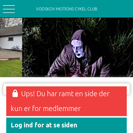
VODSKOV MOTIONS CYKEL CLUB
Ups! Du har ramt en side der
kun er for medlemmer
Log ind for at se siden